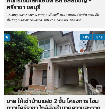
คันทรีโฮมเลคแอนพาร์ค อัสสัมชัญ -
ศรีราชา ชลบุรี
Country Home Lake & Park, บ.คันทรีโฮมเลคแอนด์พาร์ค ถนน อัส
สัมชัญ, Surasak, Si Racha District, Chon Buri, Thailand
เช่า
ขาย
ขาย ให้เช่าบ้านแฝด 2 ชั้น โครงการ โฮม
ทาวน์ศรีราชา ใกล้สิ่งอำนวยความสะดวก