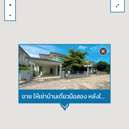
ขาย ให้เช่าบ้านเดี่ยวมือสอง หลังใหญ่ โครงการ มบ. คันทรีโฮมเลคแอนพาร์ค ศรีราชา ชลบุรี