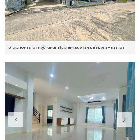
บ้านเดี่ยวศรีราชา หมู่บ้านคันทรีโฮมเลคแอนพาร์ค อัสสัมชัญ - ศรีราชา