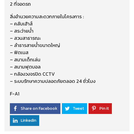
2 ที่จอดรถ
สิ่งอำนวยความสะดวกภายในโครงการ :
– คลับเฮ้าส์
– สระว่ายน้ำ
– สวนสาธารณะ
– ลำธารสายน้ำขนาดใหญ่
– ฟิตเนส
– สนามเด็กเล่น
– สนามฟุตบอล
– กล้องวงจรปิด CCTV
– ระบบรักษาความปลอดภัยตลอด 24 ชั่วโมง
F-A1
Share on Facebook
Tweet
Pin it
LinkedIn