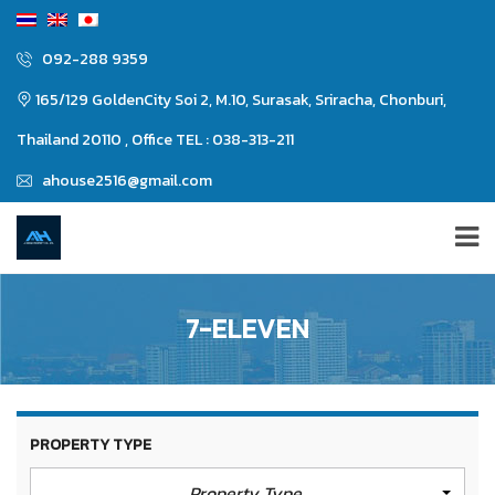
092-288 9359
165/129 GoldenCity Soi 2, M.10, Surasak, Sriracha, Chonburi,
Thailand 20110 , Office TEL : 038-313-211
ahouse2516@gmail.com
7-ELEVEN
PROPERTY TYPE
Property Type