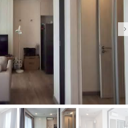
อ
น
ร์
วิ
บ้
ส
า
อ
น
พ
า
ร์
ท
เ
ม้
น
ท์
บ้
า
น