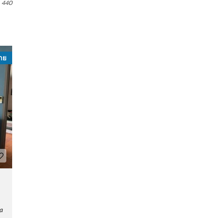
440
าย
a