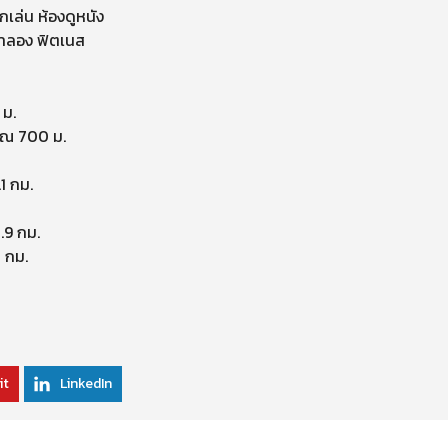
กเล่น ห้องดูหนัง
ําลอง ฟิตเนส
 ม.
มาณ 700 ม.
1 กม.
.9 กม.
 กม.
it
LinkedIn