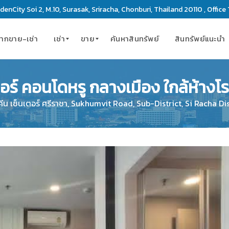
enCity Soi 2, M.10, Surasak, Sriracha, Chonburi, Thailand 20110 , Office 
ากขาย-เช่า
เช่า
ขาย
ค้นหาสินทรัพย์
สินทรัพย์แนะนำ
เตอร์ คอนโดหรู กลางเมือง ใกล้ห้างโร
ค
ค
อ
อ
น เซ็นเตอร์ ศรีราชา, Sukhumvit Road, Sub-District, Si Racha Dis
น
น
โ
โ
ด
ด
มิ
มิ
เ
เ
นี
นี
ย
ย
ม
ม
เ
ที่
ซ
ดิ