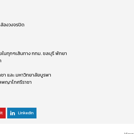
กล้องวงจรปิด
ยในทุกๆเส้นทาง กทม. ชลบุรี พัทยา
ก
ราชา และ มหาวิทยาลัยบูรพา
าลพญาไทศรีราชา
it
LinkedIn
Views: