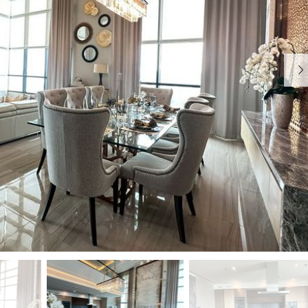
อ
น
ร์
วิ
บ้
ส
า
อ
น
พ
า
ร์
ท
เ
ม้
น
ท์
บ้
า
น