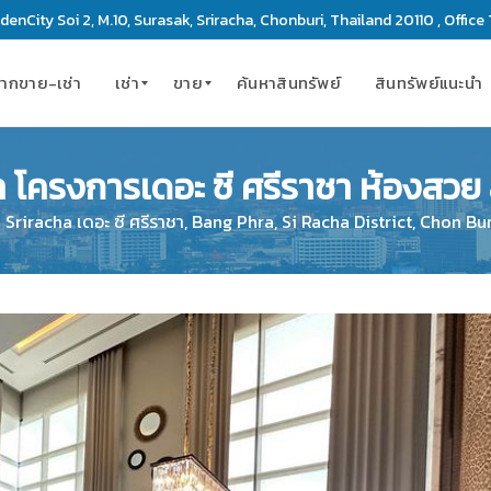
enCity Soi 2, M.10, Surasak, Sriracha, Chonburi, Thailand 20110 , Office 
ากขาย-เช่า
เช่า
ขาย
ค้นหาสินทรัพย์
สินทรัพย์แนะนำ
 โครงการเดอะ ซี ศรีราชา ห้องสวย 
ค
ค
อ
อ
Sriracha เดอะ ซี ศรีราชา, Bang Phra, Si Racha District, Chon Bu
น
น
โ
โ
ด
ด
มิ
มิ
เ
เ
นี
นี
ย
ย
ม
ม
เ
ที่
ซ
ดิ