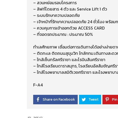
– สวนหย่อมรอบโครงการ
– ลิฟท์โดยสาร 4 ตัว และ Service Lift 1 ตัว
– ระบบรักษาความปลอดภัย
– เจ้าหน้าที่รักษาความปลอดภัย 24 ชั่วโมง พร้อม
– ควบคุมการเข้าออกด้วย ACCESS CARD
– ที่จอดรถประมาณ : ประมาณ 50%
ทำเลศักยภาพ เชื่อมต่อการเดินทางได้อย่างง่ายดา
– ติดทะเล ติดถนนสุขุมวิท ใกล้กทม.เดินทางสะดว
– ใกล้เซ็นทรัลศรีราชา และโรบินสันศรีราชา
– ใกล้โรงเรียนดาราสมุทร, โรงเรียนอัสสัมชัญศรี
– ใกล้โรงพยาบาลสมิติเวชศรีราชา และโรงพยาบ
F-A4
Share on Facebook
Tweet
Pin 
ID:
36542