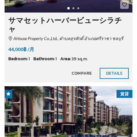
サマセットハーバービューシラチ
ャ
AHouse Property Co.,Ltd., ตำบลสุรศักดิ์ อำเภอศรีราชา ชลบุรี
44,000฿ /月
Bedroom:
1
Bathroom:
1
Area:
39 sq.m.
COMPARE
DETAILS
賃貸