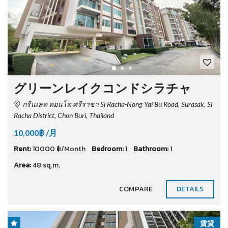
グリーンレイクコンドシラチャ
กรีนเลค คอนโด ศรีราชา Si Racha-Nong Yai Bu Road, Surasak, Si
Racha District, Chon Buri, Thailand
10,000฿ /月
Rent:
10000 ฿/Month
Bedroom:
1
Bathroom:
1
Area:
48 sq.m.
COMPARE
DETAILS
賃貸