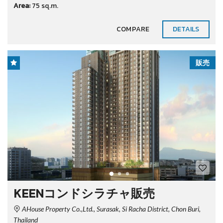
Area:
75 sq.m.
COMPARE
DETAILS
販売
KEENコンドシラチャ販売
AHouse Property Co.,Ltd., Surasak, Si Racha District, Chon Buri,
Thailand