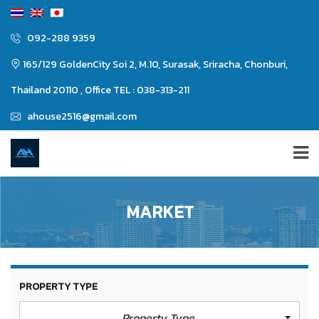
092-288 9359
165/129 GoldenCity Soi 2, M.10, Surasak, Sriracha, Chonburi,
Thailand 20110 , Office TEL : 038-313-211
ahouse2516@gmail.com
MARKET
PROPERTY TYPE
Property Type