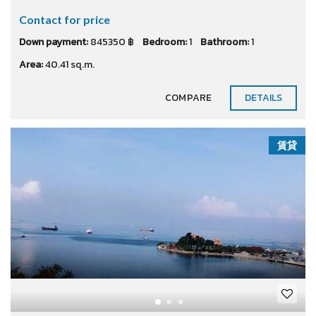
Contact for price
Down payment:
845350 ฿
Bedroom:
1
Bathroom:
1
Area:
40.41 sq.m.
COMPARE
DETAILS
賃貸