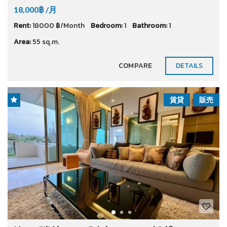
18,000฿ /月
Rent:
18000 ฿/Month
Bedroom:
1
Bathroom:
1
Area:
55 sq.m.
COMPARE
DETAILS
賃貸
販売