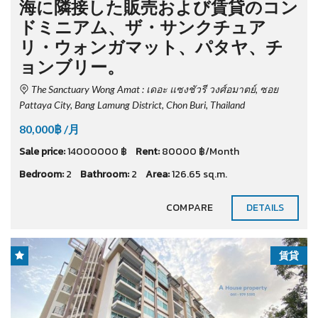
海に隣接した販売および賃貸のコン
ドミニアム、ザ・サンクチュア
リ・ウォンガマット、パタヤ、チ
ョンブリー。
The Sanctuary Wong Amat : เดอะ แซงชัวรี วงศ์อมาตย์, ซอย
Pattaya City, Bang Lamung District, Chon Buri, Thailand
80,000฿ /月
Sale price:
14000000 ฿
Rent:
80000 ฿/Month
Bedroom:
2
Bathroom:
2
Area:
126.65 sq.m.
COMPARE
DETAILS
賃貸