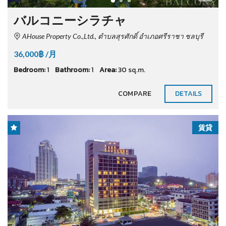
バルコニーシラチャ
AHouse Property Co.,Ltd., ตำบลสุรศักดิ์ อำเภอศรีราชา ชลบุรี
36,000฿ /月
Bedroom:
1
Bathroom:
1
Area:
30 sq.m.
COMPARE
DETAILS
賃貸