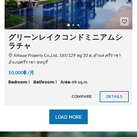
グリーンレイクコンドミニアムシ
ラチャ
AHouse Property Co.,Ltd., 165/129 หมู่ 10 ต, ตำบล ศรีราชา
อำเภอศรีราชา ชลบุรี
10,000฿ /月
Bedroom:
1
Bathroom:
1
Area:
49 sq.m.
COMPARE
DETAILS
LOAD MORE