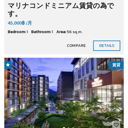
マリナコンドミニアム賃貸の為で
す。
45,000฿ /月
Bedroom:
1
Bathroom:
1
Area:
56 sq.m.
COMPARE
DETAILS
賃貸