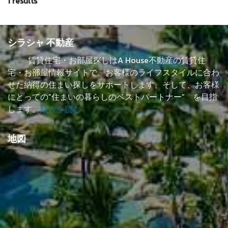
1 results
シラシャ 不動産
賃貸住宅・お部屋探しはA House不動産の賃貸住
宅・お部屋情報サイトで、お客様のライフスタイルに合わ
せた納得の住まい探しをサポートします。そして、お客様
にとっての”住まいの暮らしのベストパートナー” を目指
します。
続きを読む
地図