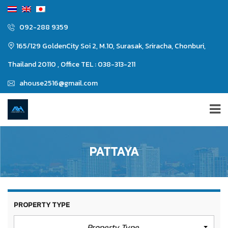
092-288 9359
165/129 GoldenCity Soi 2, M.10, Surasak, Sriracha, Chonburi,
Thailand 20110 , Office TEL : 038-313-211
ahouse2516@gmail.com
PATTAYA
PROPERTY TYPE
Property Type