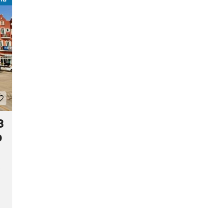
3
อ
,