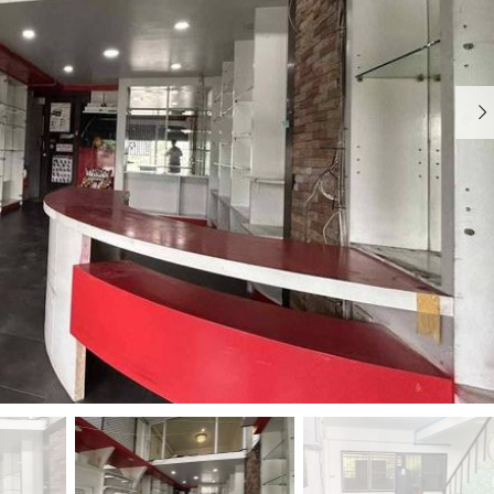
อ
น
ร์
วิ
บ้
ส
า
อ
น
พ
า
ร์
ท
เ
ม้
น
ท์
บ้
า
น