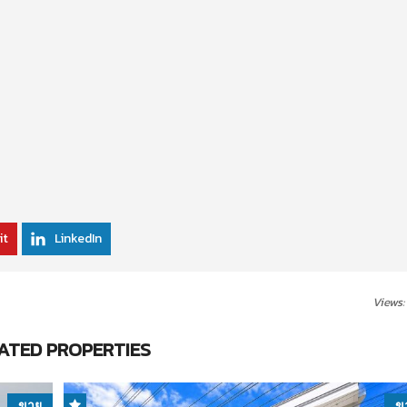
it
LinkedIn
Views:
ATED PROPERTIES
ขาย
ข