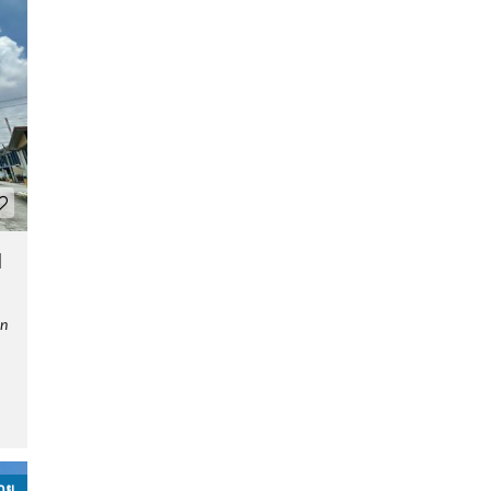
น
on
าย