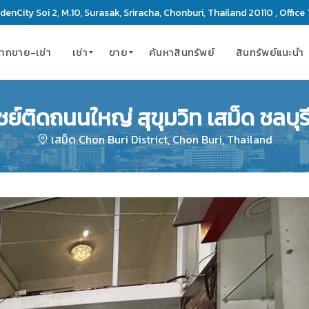
enCity Soi 2, M.10, Surasak, Sriracha, Chonburi, Thailand 20110 , Office 
ากขาย-เช่า
เช่า
ขาย
ค้นหาสินทรัพย์
สินทรัพย์แนะนำ
์ติดถนนใหญ่ สุขุมวิท เสม็ด ชลบุ
ค
ค
อ
อ
เสม็ด Chon Buri District, Chon Buri, Thailand
น
น
โ
โ
ด
ด
มิ
มิ
เ
เ
นี
นี
ย
ย
ม
ม
เ
ที่
ซ
ดิ