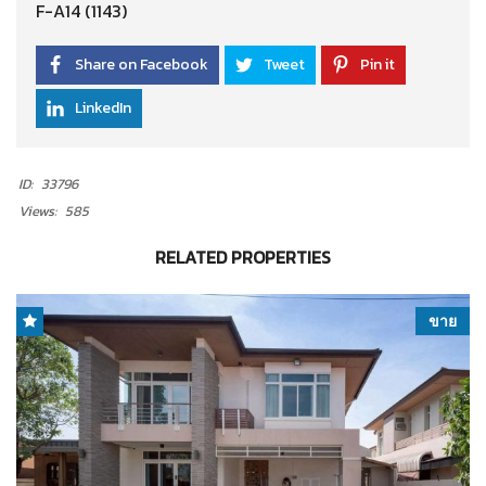
F-A14 (1143)
Share on Facebook
Tweet
Pin it
LinkedIn
ID:
33796
Views:
585
RELATED PROPERTIES
ขาย