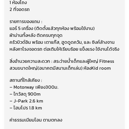
1 ห้องโถง
2 ที่จอดรถ
รายการของแถม :
แอร์ 5 เครื่อง (ติดตั้งแล้วทุกห้อง พร้อมใช้งาน)
ผ้าม่านทั้งหลัง ติดครบทุกจุด
ครัวบิวต์อิน พร้อม เตาแก๊ส, ฮูดดูดควัน, และ ซิงค์ล้างจาน
หลังคาโรงจอดรถ ต่อเติมให้เรียบร้อย แข็งแรง ใช้งานได้จริง
สิ่งอำนวยความสะดวก : สระว่ายน้ำเด็กและผู้ใหญ่ Fitness
สวนขนาดใหญ่(อนาคตมีสนามเด็กเล่น) ห้องKid room
สถานที่ใกล้เคียง :
– Motorway เพียง300ม.
– ไทวัสดุ 900m
– J-Park 2.6 km
– โฮมโปร 1.8 km
ค่าธรรมเนียมโอน ตามตกลง