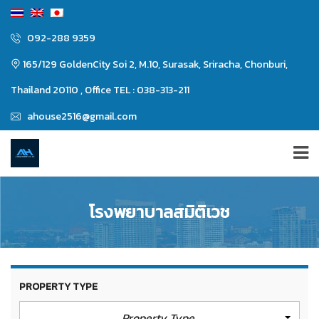
092-288 9359
165/129 GoldenCity Soi 2, M.10, Surasak, Sriracha, Chonburi,
Thailand 20110 , Office TEL : 038-313-211
ahouse2516@gmail.com
โรงพยาบาลสมิติเวช
PROPERTY TYPE
Property Type