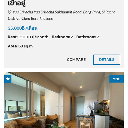
เข้าอยู่
Yuu Sriracha Yuu Sriracha Sukhumvit Road, Bang Phra, Si Racha
District, Chon Buri, Thailand
35,000฿ /เดือน
Rent:
35000 ฿/Month
Bedroom:
2
Bathroom:
2
Area:
63 sq.m.
COMPARE
DETAILS
ขาย