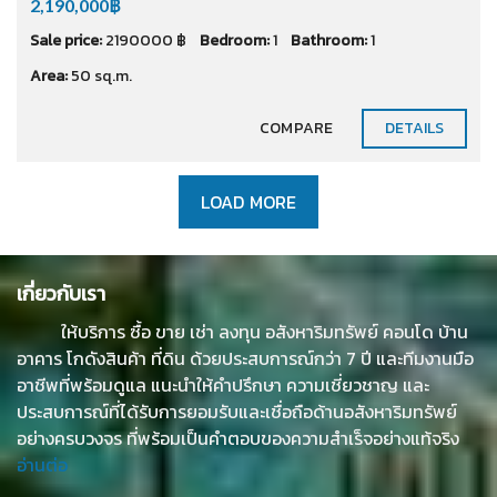
2,190,000฿
Sale price:
2190000 ฿
Bedroom:
1
Bathroom:
1
Area:
50 sq.m.
COMPARE
DETAILS
LOAD MORE
เกี่ยวกับเรา
ให้บริการ ซื้อ ขาย เช่า ลงทุน อสังหาริมทรัพย์ คอนโด บ้าน
อาคาร โกดังสินค้า ที่ดิน ด้วยประสบการณ์กว่า 7 ปี และทีมงานมือ
อาชีพที่พร้อมดูแล แนะนำให้คำปรึกษา ความเชี่ยวชาญ และ
ประสบการณ์ที่ได้รับการยอมรับและเชื่อถือด้านอสังหาริมทรัพย์
อย่างครบวงจร ที่พร้อมเป็นคำตอบของความสำเร็จอย่างแท้จริง
อ่านต่อ