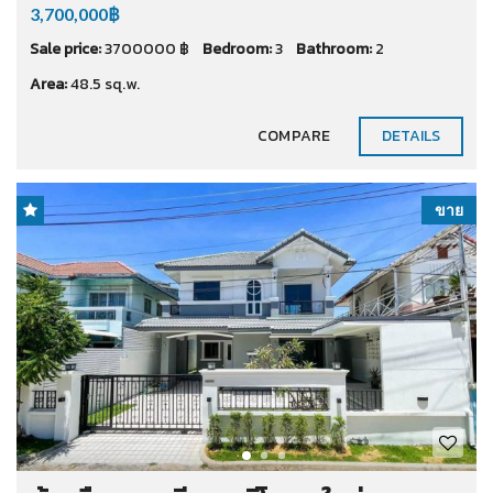
3,700,000฿
Sale price:
3700000 ฿
Bedroom:
3
Bathroom:
2
Area:
48.5 sq.w.
COMPARE
DETAILS
ขาย