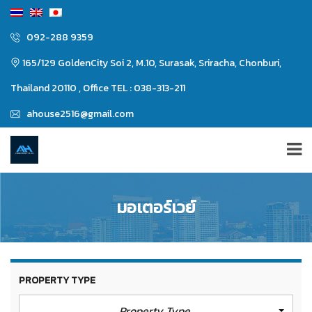
092-288 9359
165/129 GoldenCity Soi 2, M.10, Surasak, Sriracha, Chonburi,
Thailand 20110 , Office TEL : 038-313-211
ahouse2516@gmail.com
มอเตอร์เวย์
PROPERTY TYPE
Property Type