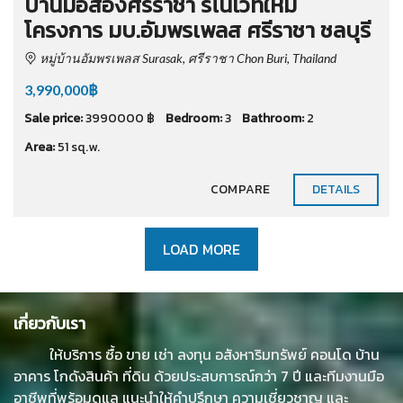
บ้านมือสองศรีราชา รีโนเวทใหม่
โครงการ มบ.อัมพรเพลส ศรีราชา ชลบุรี
หมู่บ้านอัมพรเพลส Surasak, ศรีราชา Chon Buri, Thailand
3,990,000฿
Sale price:
3990000 ฿
Bedroom:
3
Bathroom:
2
Area:
51 sq.w.
COMPARE
DETAILS
LOAD MORE
เกี่ยวกับเรา
ให้บริการ ซื้อ ขาย เช่า ลงทุน อสังหาริมทรัพย์ คอนโด บ้าน
อาคาร โกดังสินค้า ที่ดิน ด้วยประสบการณ์กว่า 7 ปี และทีมงานมือ
อาชีพที่พร้อมดูแล แนะนำให้คำปรึกษา ความเชี่ยวชาญ และ