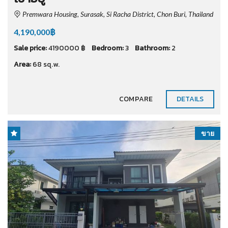
Premwara Housing, Surasak, Si Racha District, Chon Buri, Thailand
4,190,000฿
Sale price:
4190000 ฿
Bedroom:
3
Bathroom:
2
Area:
68 sq.w.
COMPARE
DETAILS
ขาย